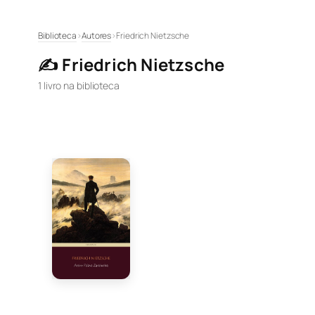
Pular
Biblioteca
›
Autores
›
Friedrich Nietzsche
para
✍️ Friedrich Nietzsche
o
conteúdo
1 livro na biblioteca