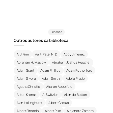
Filosofia
Outros autores da biblioteca
A. J. Finn
Aarti Patel N. D.
Abby Jimenez
Abraham H. Maslow
Abraham Joshua Heschel
Adam Grant
Adam Phillips
Adam Rutherford
Adam Silvera
Adam Smith
Adélia Prado
Agatha Christie
Aharon Appelfeld
Ailton Krenak
Al Switzler
Alain de Botton
Alan Hollinghurst
Albert Camus
Albert Einstein
Albert Pike
Alejandro Zambra