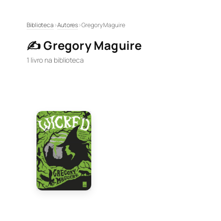
Pular
Biblioteca
›
Autores
›
Gregory Maguire
para
✍️ Gregory Maguire
o
conteúdo
1 livro na biblioteca