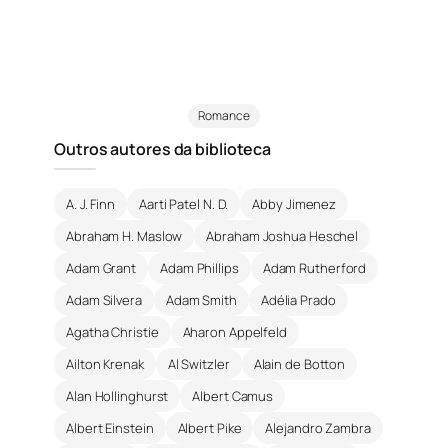
Romance
Outros autores da biblioteca
A. J. Finn
Aarti Patel N. D.
Abby Jimenez
Abraham H. Maslow
Abraham Joshua Heschel
Adam Grant
Adam Phillips
Adam Rutherford
Adam Silvera
Adam Smith
Adélia Prado
Agatha Christie
Aharon Appelfeld
Ailton Krenak
Al Switzler
Alain de Botton
Alan Hollinghurst
Albert Camus
Albert Einstein
Albert Pike
Alejandro Zambra