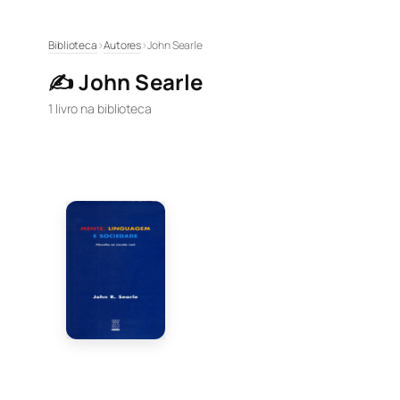
Pular
Biblioteca
›
Autores
›
John Searle
para
✍️ John Searle
o
conteúdo
1 livro na biblioteca