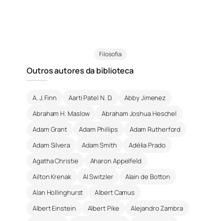
Filosofia
Outros autores da biblioteca
A. J. Finn
Aarti Patel N. D.
Abby Jimenez
Abraham H. Maslow
Abraham Joshua Heschel
Adam Grant
Adam Phillips
Adam Rutherford
Adam Silvera
Adam Smith
Adélia Prado
Agatha Christie
Aharon Appelfeld
Ailton Krenak
Al Switzler
Alain de Botton
Alan Hollinghurst
Albert Camus
Albert Einstein
Albert Pike
Alejandro Zambra