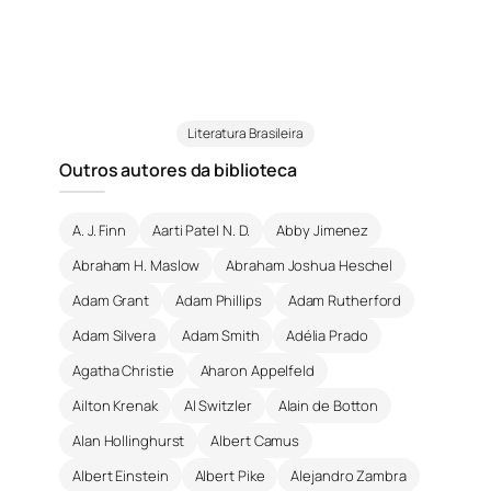
Literatura Brasileira
Outros autores da biblioteca
A. J. Finn
Aarti Patel N. D.
Abby Jimenez
Abraham H. Maslow
Abraham Joshua Heschel
Adam Grant
Adam Phillips
Adam Rutherford
Adam Silvera
Adam Smith
Adélia Prado
Agatha Christie
Aharon Appelfeld
Ailton Krenak
Al Switzler
Alain de Botton
Alan Hollinghurst
Albert Camus
Albert Einstein
Albert Pike
Alejandro Zambra