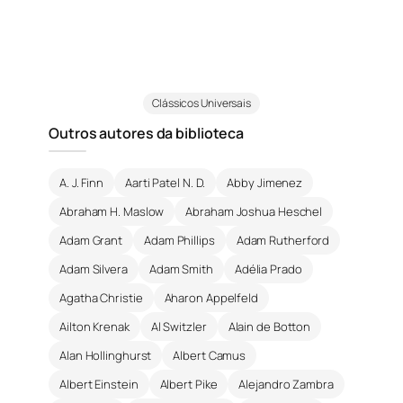
Clássicos Universais
Outros autores da biblioteca
A. J. Finn
Aarti Patel N. D.
Abby Jimenez
Abraham H. Maslow
Abraham Joshua Heschel
Adam Grant
Adam Phillips
Adam Rutherford
Adam Silvera
Adam Smith
Adélia Prado
Agatha Christie
Aharon Appelfeld
Ailton Krenak
Al Switzler
Alain de Botton
Alan Hollinghurst
Albert Camus
Albert Einstein
Albert Pike
Alejandro Zambra