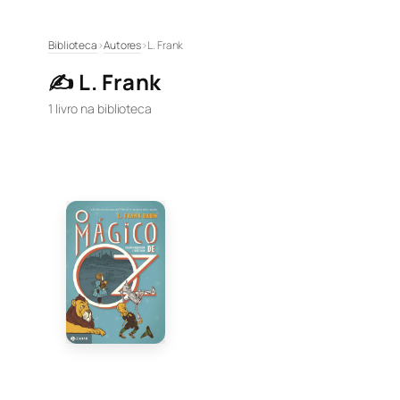
Pular
Biblioteca
›
Autores
›
L. Frank
para
✍️ L. Frank
o
conteúdo
1 livro na biblioteca