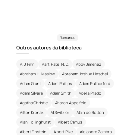
Romance
Outros autores da biblioteca
A. J. Finn
Aarti Patel N. D.
Abby Jimenez
Abraham H. Maslow
Abraham Joshua Heschel
Adam Grant
Adam Phillips
Adam Rutherford
Adam Silvera
Adam Smith
Adélia Prado
Agatha Christie
Aharon Appelfeld
Ailton Krenak
Al Switzler
Alain de Botton
Alan Hollinghurst
Albert Camus
Albert Einstein
Albert Pike
Alejandro Zambra