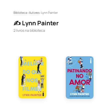
Pular
Biblioteca
›
Autores
›
Lynn Painter
para
✍️ Lynn Painter
o
conteúdo
2 livros na biblioteca