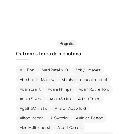
Biografia
Outros autores da biblioteca
A. J. Finn
Aarti Patel N. D.
Abby Jimenez
Abraham H. Maslow
Abraham Joshua Heschel
Adam Grant
Adam Phillips
Adam Rutherford
Adam Silvera
Adam Smith
Adélia Prado
Agatha Christie
Aharon Appelfeld
Ailton Krenak
Al Switzler
Alain de Botton
Alan Hollinghurst
Albert Camus