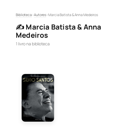
Pular
Biblioteca
›
Autores
›
Marcia Batista & Anna Medeiros
para
✍️ Marcia Batista & Anna
o
Medeiros
conteúdo
1 livro na biblioteca