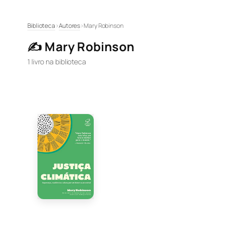
Pular
Biblioteca
›
Autores
›
Mary Robinson
para
✍️ Mary Robinson
o
conteúdo
1 livro na biblioteca