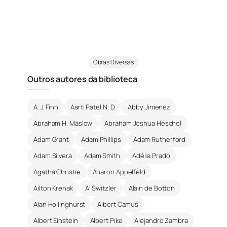
Obras Diversas
Outros autores da biblioteca
A. J. Finn
Aarti Patel N. D.
Abby Jimenez
Abraham H. Maslow
Abraham Joshua Heschel
Adam Grant
Adam Phillips
Adam Rutherford
Adam Silvera
Adam Smith
Adélia Prado
Agatha Christie
Aharon Appelfeld
Ailton Krenak
Al Switzler
Alain de Botton
Alan Hollinghurst
Albert Camus
Albert Einstein
Albert Pike
Alejandro Zambra