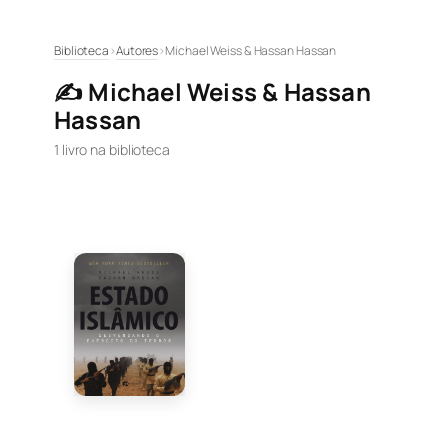
Pular
Biblioteca
›
Autores
›
Michael Weiss & Hassan Hassan
para
✍️ Michael Weiss & Hassan
o
Hassan
conteúdo
1 livro na biblioteca