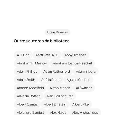
Obras Diversas
Outros autores da biblioteca
A. J. Finn
Aarti Patel N. D.
Abby Jimenez
Abraham H. Maslow
Abraham Joshua Heschel
Adam Phillips
Adam Rutherford
Adam Silvera
Adam Smith
Adélia Prado
Agatha Christie
Aharon Appelfeld
Ailton Krenak
Al Switzler
Alain de Botton
Alan Hollinghurst
Albert Camus
Albert Einstein
Albert Pike
Alejandro Zambra
Alex Haley
Alex Michaelides