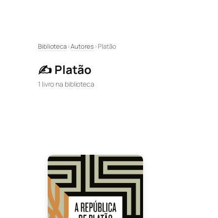
Pular
Biblioteca
›
Autores
›
Platão
para
✍️ Platão
o
conteúdo
1 livro na biblioteca