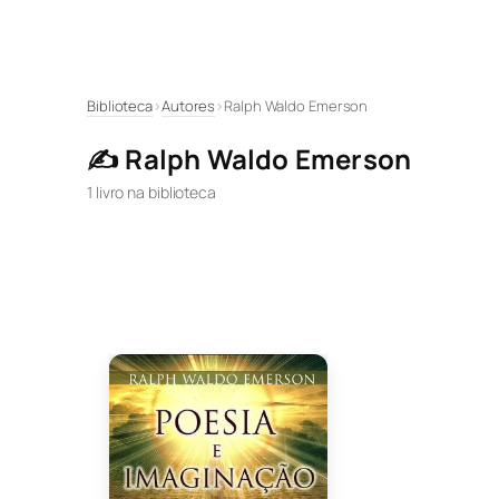
Pular
Biblioteca
›
Autores
›
Ralph Waldo Emerson
para
✍️ Ralph Waldo Emerson
o
conteúdo
1 livro na biblioteca