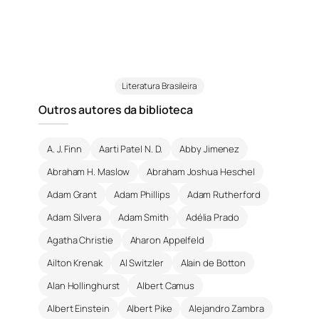
Literatura Brasileira
Outros autores da biblioteca
A. J. Finn
Aarti Patel N. D.
Abby Jimenez
Abraham H. Maslow
Abraham Joshua Heschel
Adam Grant
Adam Phillips
Adam Rutherford
Adam Silvera
Adam Smith
Adélia Prado
Agatha Christie
Aharon Appelfeld
Ailton Krenak
Al Switzler
Alain de Botton
Alan Hollinghurst
Albert Camus
Albert Einstein
Albert Pike
Alejandro Zambra