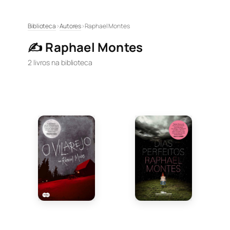
Pular
Biblioteca
›
Autores
›
Raphael Montes
para
✍️ Raphael Montes
o
conteúdo
2 livros na biblioteca