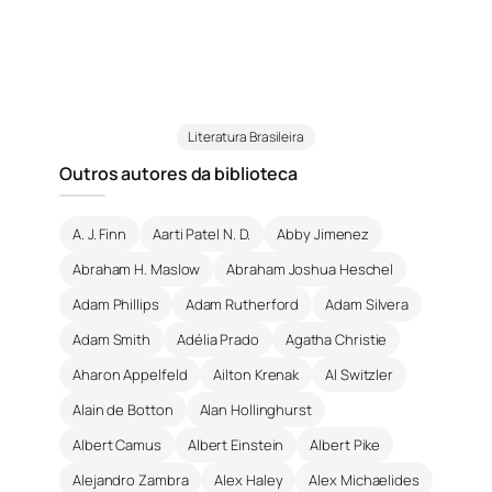
Literatura Brasileira
Outros autores da biblioteca
A. J. Finn
Aarti Patel N. D.
Abby Jimenez
Abraham H. Maslow
Abraham Joshua Heschel
Adam Phillips
Adam Rutherford
Adam Silvera
Adam Smith
Adélia Prado
Agatha Christie
Aharon Appelfeld
Ailton Krenak
Al Switzler
Alain de Botton
Alan Hollinghurst
Albert Camus
Albert Einstein
Albert Pike
Alejandro Zambra
Alex Haley
Alex Michaelides