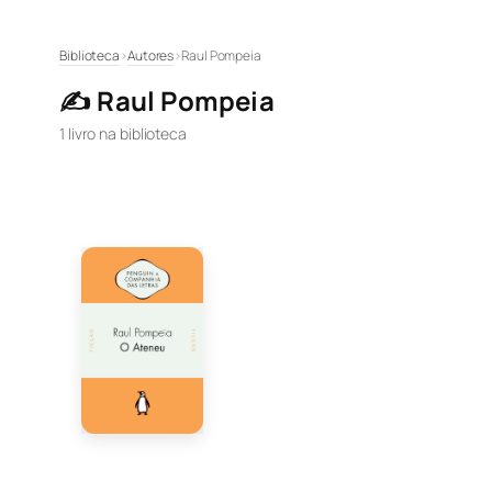
Pular
Biblioteca
›
Autores
›
Raul Pompeia
para
✍️ Raul Pompeia
o
conteúdo
1 livro na biblioteca