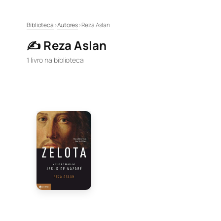
Pular
Biblioteca
›
Autores
›
Reza Aslan
para
✍️ Reza Aslan
o
conteúdo
1 livro na biblioteca