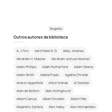
Biografia
Outros autores da biblioteca
A. J. Finn
Aarti Patel N. D.
Abby Jimenez
Abraham H. Maslow
Abraham Joshua Heschel
Adam Phillips
Adam Rutherford
Adam Silvera
Adam Smith
Adélia Prado
Agatha Christie
Aharon Appelfeld
Ailton Krenak
Al Switzler
Alain de Botton
Alan Hollinghurst
Albert Camus
Albert Einstein
Albert Pike
Alejandro Zambra
Alex Haley
Alex Michaelides