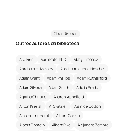
Obras Diversas
Outros autores da biblioteca
A. J. Finn
Aarti Patel N. D.
Abby Jimenez
Abraham H. Maslow
Abraham Joshua Heschel
Adam Grant
Adam Phillips
Adam Rutherford
Adam Silvera
Adam Smith
Adélia Prado
Agatha Christie
Aharon Appelfeld
Ailton Krenak
Al Switzler
Alain de Botton
Alan Hollinghurst
Albert Camus
Albert Einstein
Albert Pike
Alejandro Zambra