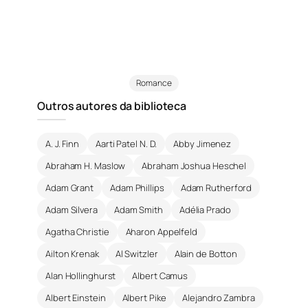
Romance
Outros autores da biblioteca
A. J. Finn
Aarti Patel N. D.
Abby Jimenez
Abraham H. Maslow
Abraham Joshua Heschel
Adam Grant
Adam Phillips
Adam Rutherford
Adam Silvera
Adam Smith
Adélia Prado
Agatha Christie
Aharon Appelfeld
Ailton Krenak
Al Switzler
Alain de Botton
Alan Hollinghurst
Albert Camus
Albert Einstein
Albert Pike
Alejandro Zambra