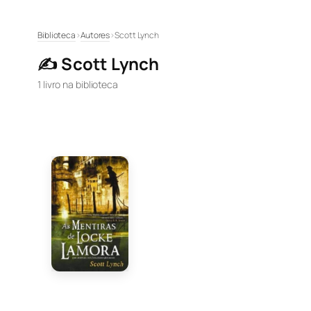
Pular
Biblioteca
›
Autores
›
Scott Lynch
para
✍️ Scott Lynch
o
conteúdo
1 livro na biblioteca