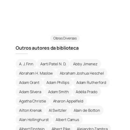
Obras Diversas
Outros autores da biblioteca
A. J. Finn
Aarti Patel N. D.
Abby Jimenez
Abraham H. Maslow
Abraham Joshua Heschel
Adam Grant
Adam Phillips
Adam Rutherford
Adam Silvera
Adam Smith
Adélia Prado
Agatha Christie
Aharon Appelfeld
Ailton Krenak
Al Switzler
Alain de Botton
Alan Hollinghurst
Albert Camus
Albert Einstein
Albert Pike
Alejandro Zambra