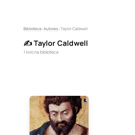
Pular
Biblioteca
›
Autores
›
Taylor Caldwell
para
✍️ Taylor Caldwell
o
conteúdo
1 livro na biblioteca