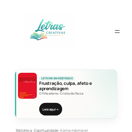
Pular
para
o
conteúdo
LEITURA EM DESTAQUE
Frustração, culpa, afeto e
aprendizagem
O filho eterno
·
Cristovão Tezza
Leia aqui
→
Biblioteca
›
Espiritualidade
›
A alma indomável