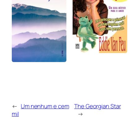
←
Um nenhum e cem
The Georgian Star
mil
→