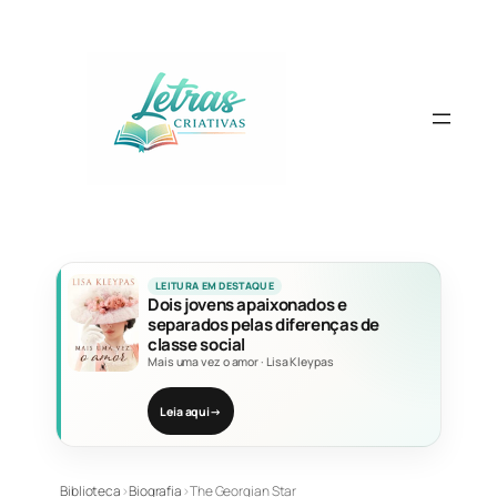
Pular
para
o
conteúdo
LEITURA EM DESTAQUE
Dois jovens apaixonados e
separados pelas diferenças de
classe social
Mais uma vez o amor
·
Lisa Kleypas
Leia aqui
→
Biblioteca
›
Biografia
›
The Georgian Star