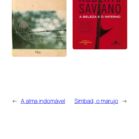
←
A alma indomável
Simbad, o marujo
→