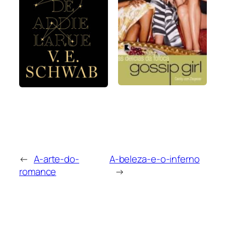
←
A-arte-do-
A-beleza-e-o-inferno
romance
→