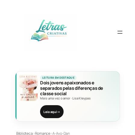
Pular
para
o
conteúdo
LEITURA EM DESTAQUE
Dois jovens apaixonados e
separados pelas diferenças de
classe social
Mais uma vez o amor
·
Lisa Kleypas
Leia aqui
→
Biblioteca
›
Romance
›
A-Avo-Dan