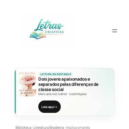
Pular
para
o
conteúdo
LEITURA EM DESTAQUE
Dois jovens apaixonados e
separados pelas diferenças de
classe social
Mais uma vez o amor
·
Lisa Kleypas
Leia aqui
→
Biblioteca
›
Literatura Brasileira
›
A bolsa amarela