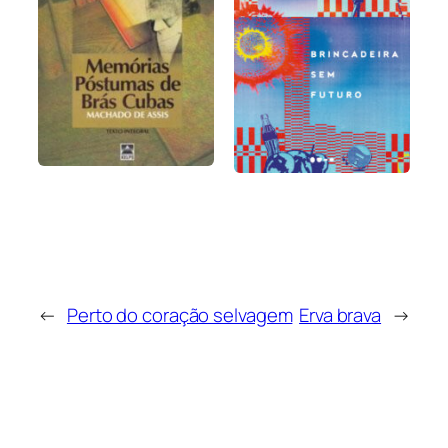
←
Perto do coração selvagem
Erva brava
→