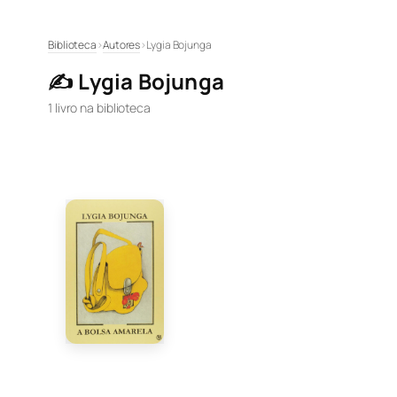
Pular
Biblioteca
›
Autores
›
Lygia Bojunga
para
✍️ Lygia Bojunga
o
conteúdo
1 livro na biblioteca