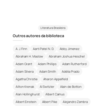
Literatura Brasileira
Outros autores da biblioteca
A. J. Finn
Aarti Patel N. D.
Abby Jimenez
Abraham H. Maslow
Abraham Joshua Heschel
Adam Grant
Adam Phillips
Adam Rutherford
Adam Silvera
Adam Smith
Adélia Prado
Agatha Christie
Aharon Appelfeld
Ailton Krenak
Al Switzler
Alain de Botton
Alan Hollinghurst
Albert Camus
Albert Einstein
Albert Pike
Alejandro Zambra