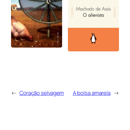
←
Coração selvagem
A bolsa amarela
→