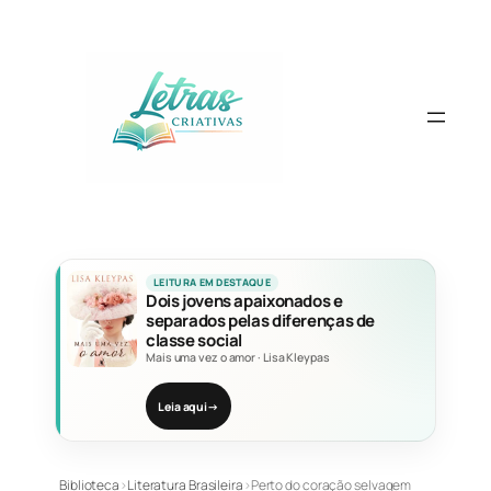
Pular
para
o
conteúdo
LEITURA EM DESTAQUE
Dois jovens apaixonados e
separados pelas diferenças de
classe social
Mais uma vez o amor
·
Lisa Kleypas
Leia aqui
→
Biblioteca
›
Literatura Brasileira
›
Perto do coração selvagem