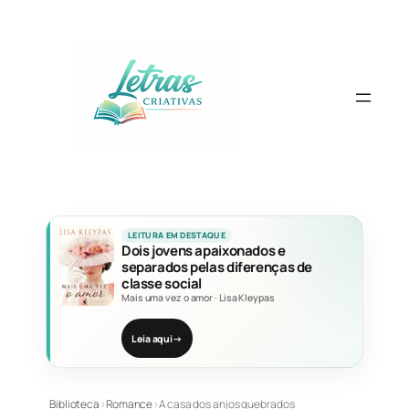
Pular
para
o
conteúdo
LEITURA EM DESTAQUE
Dois jovens apaixonados e
separados pelas diferenças de
classe social
Mais uma vez o amor
·
Lisa Kleypas
Leia aqui
→
Biblioteca
›
Romance
›
A casa dos anjos quebrados