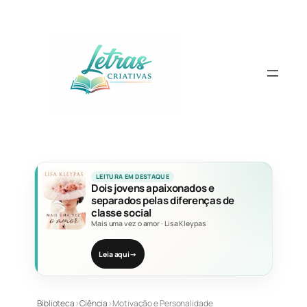
Pular
para
o
conteúdo
LEITURA EM DESTAQUE
Dois jovens apaixonados e
separados pelas diferenças de
classe social
Mais uma vez o amor
·
Lisa Kleypas
Leia aqui
→
Biblioteca
›
Ciência
›
Motivação e Personalidade