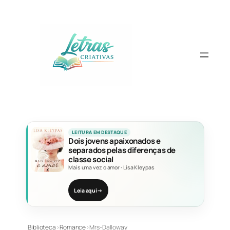
Pular
para
o
conteúdo
LEITURA EM DESTAQUE
Dois jovens apaixonados e
separados pelas diferenças de
classe social
Mais uma vez o amor
·
Lisa Kleypas
Leia aqui
→
Biblioteca
›
Romance
›
Mrs-Dalloway