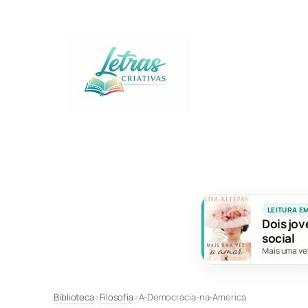
Pular
para
o
conteúdo
LEITURA E
Dois jov
social
Mais uma ve
Biblioteca
›
Filosofia
›
A-Democracia-na-America