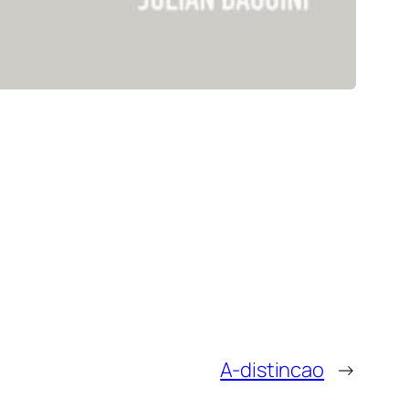
A-distincao
→