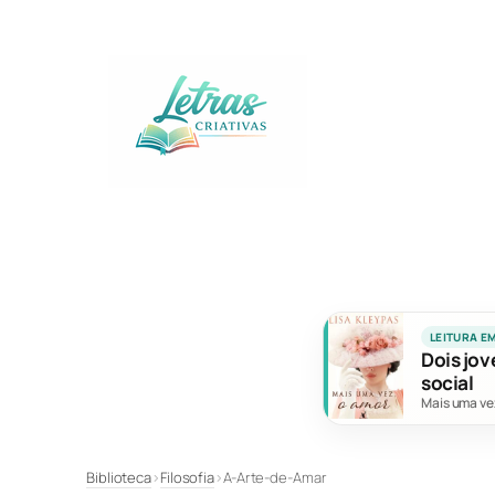
Pular
para
o
conteúdo
LEITURA E
Dois jov
social
Mais uma ve
Biblioteca
›
Filosofia
›
A-Arte-de-Amar