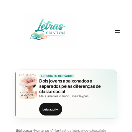
Pular
para
o
conteúdo
LEITURA EM DESTAQUE
Dois jovens apaixonados e
separados pelas diferenças de
classe social
Mais uma vez o amor
·
Lisa Kleypas
Leia aqui
→
Biblioteca
›
Romance
›
A-fantasticafabrica-de-chocolate