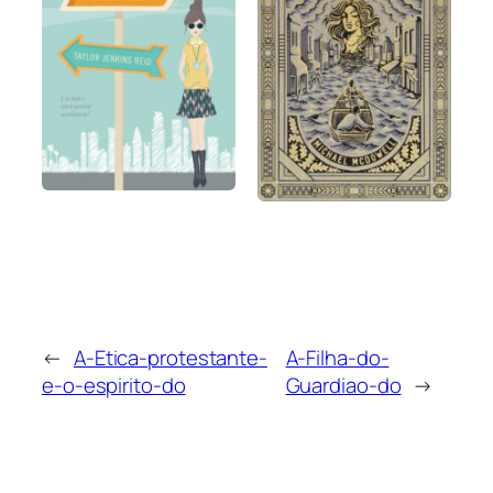
←
A-Etica-protestante-
A-Filha-do-
e-o-espirito-do
Guardiao-do
→