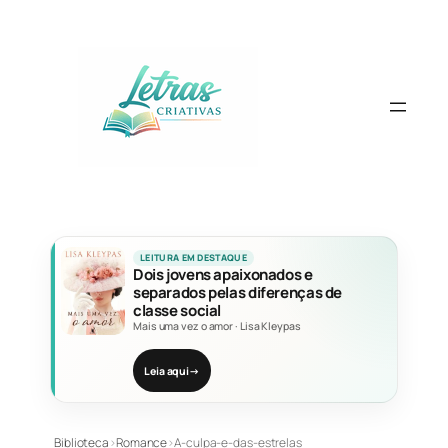
Pular
para
o
conteúdo
LEITURA EM DESTAQUE
Dois jovens apaixonados e
separados pelas diferenças de
classe social
Mais uma vez o amor
·
Lisa Kleypas
Leia aqui
→
Biblioteca
›
Romance
›
A-culpa-e-das-estrelas