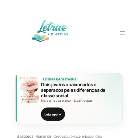
Pular
para
o
conteúdo
LEITURA EM DESTAQUE
Dois jovens apaixonados e
separados pelas diferenças de
classe social
Mais uma vez o amor
·
Lisa Kleypas
Leia aqui
→
Biblioteca
›
Romance
›
Crepusculo-Luz-e-Escuridao