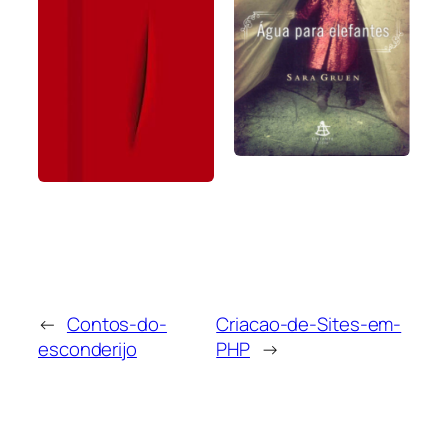
←
Contos-do-
Criacao-de-Sites-em-
esconderijo
PHP
→