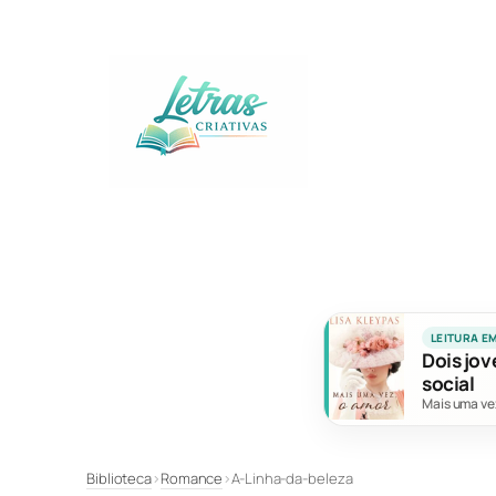
Pular
para
o
conteúdo
LEITURA E
Dois jov
social
Mais uma ve
Biblioteca
›
Romance
›
A-Linha-da-beleza