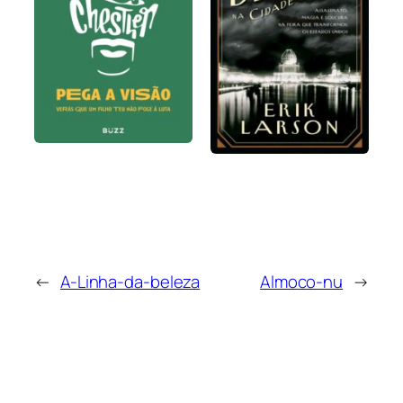
←
A-Linha-da-beleza
Almoco-nu
→