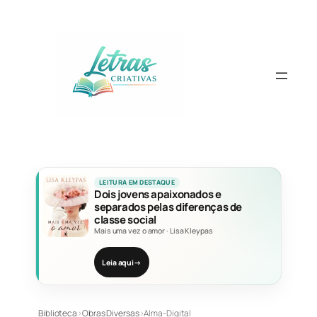
Pular
para
o
conteúdo
LEITURA EM DESTAQUE
Dois jovens apaixonados e
separados pelas diferenças de
classe social
Mais uma vez o amor
·
Lisa Kleypas
Leia aqui
→
Biblioteca
›
Obras Diversas
›
Alma-Digital