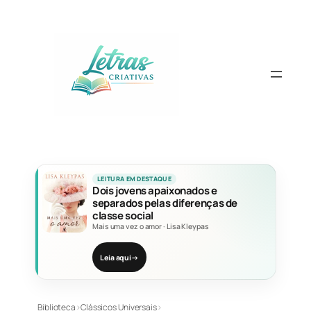
Pular
para
o
conteúdo
LEITURA EM DESTAQUE
Dois jovens apaixonados e
separados pelas diferenças de
classe social
Mais uma vez o amor
·
Lisa Kleypas
Leia aqui
→
Biblioteca
›
Clássicos Universais
›