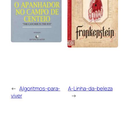
←
Algoritmos-para-
A-Linha-da-beleza
viver
→