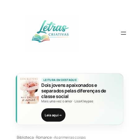
Pular
para
o
conteúdo
LEITURA EM DESTAQUE
Dois jovens apaixonados e
separados pelas diferenças de
classe social
Mais uma vez o amor
·
Lisa Kleypas
Leia aqui
→
Biblioteca
›
Romance
›
As primeiras coisas