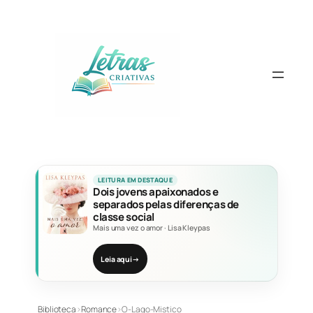
Pular
para
o
conteúdo
LEITURA EM DESTAQUE
Dois jovens apaixonados e
separados pelas diferenças de
classe social
Mais uma vez o amor
·
Lisa Kleypas
Leia aqui
→
Biblioteca
›
Romance
›
O-Lago-Mistico