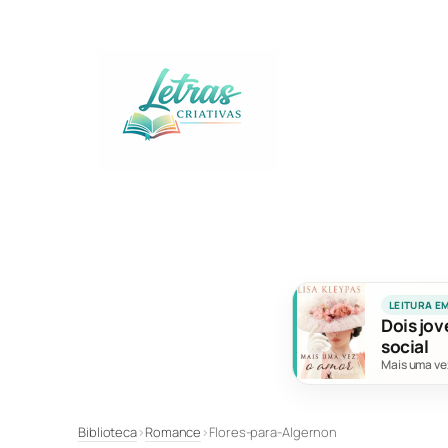
Pular
para
o
conteúdo
LEITURA E
Dois jov
social
Mais uma ve
Biblioteca
›
Romance
›
Flores-para-Algernon