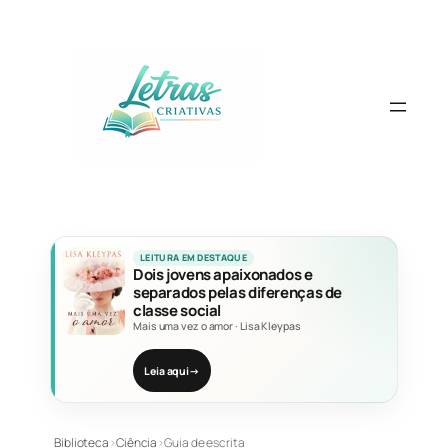
Pular
para
o
conteúdo
LEITURA EM DESTAQUE
Dois jovens apaixonados e
separados pelas diferenças de
classe social
Mais uma vez o amor
·
Lisa Kleypas
Leia aqui
→
Biblioteca
›
Ciência
›
Guia de escrita