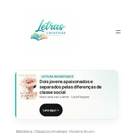
Pular
para
o
conteúdo
LEITURA EM DESTAQUE
Dois jovens apaixonados e
separados pelas diferenças de
classe social
Mais uma vez o amor
·
Lisa Kleypas
Leia aqui
→
Biblioteca
›
Clássicos Universais
›
Madame Bovary