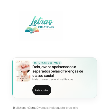
Pular
para
o
conteúdo
LEITURA EM DESTAQUE
Dois jovens apaixonados e
separados pelas diferenças de
classe social
Mais uma vez o amor
·
Lisa Kleypas
Leia aqui
→
Biblioteca
›
Obras Diversas
›
Holocausto-brasileiro