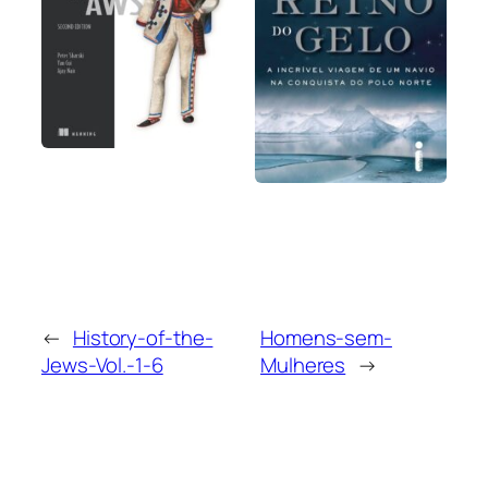
←
History-of-the-
Homens-sem-
Jews-Vol.-1-6
Mulheres
→