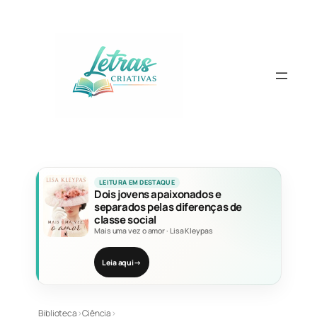
Pular
para
o
conteúdo
LEITURA EM DESTAQUE
Dois jovens apaixonados e
separados pelas diferenças de
classe social
Mais uma vez o amor
·
Lisa Kleypas
Leia aqui
→
Biblioteca
›
Ciência
›