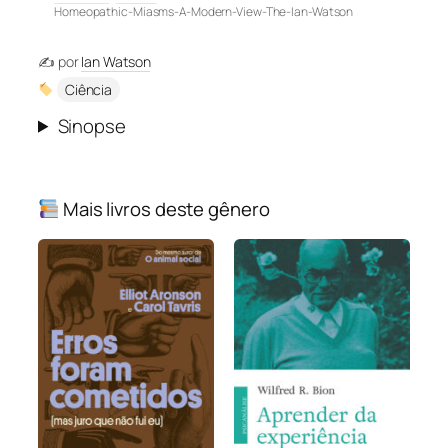
Homeopathic-Miasms-A-Modern-View-The-Ian-Watson
✍️ por
Ian Watson
Ciência
Sinopse
Mais livros deste gênero