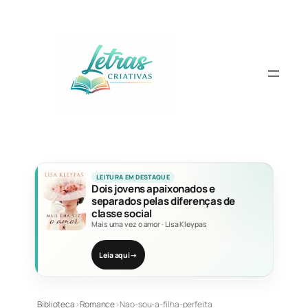
Pular
para
o
conteúdo
LEITURA EM DESTAQUE
Dois jovens apaixonados e
separados pelas diferenças de
classe social
Mais uma vez o amor
·
Lisa Kleypas
Leia aqui
→
Biblioteca
›
Romance
›
Nao-sou-a-filha-perfeita