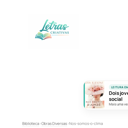
Pular
para
o
conteúdo
LEITURA E
Dois jov
social
Mais uma ve
Biblioteca
›
Obras Diversas
›
Nos-somos-o-clima