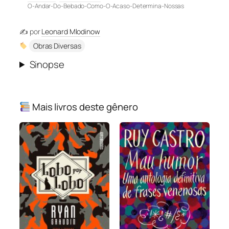
O-Andar-Do-Bebado-Como-O-Acaso-Determina-Nossas
✍️ por
Leonard Mlodinow
Obras Diversas
Sinopse
Mais livros deste gênero