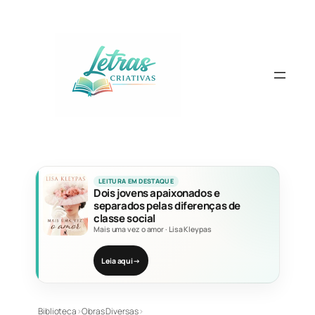
Pular
para
o
conteúdo
LEITURA EM DESTAQUE
Dois jovens apaixonados e
separados pelas diferenças de
classe social
Mais uma vez o amor
·
Lisa Kleypas
Leia aqui
→
Biblioteca
›
Obras Diversas
›