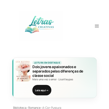
Pular
para
o
conteúdo
LEITURA EM DESTAQUE
Dois jovens apaixonados e
separados pelas diferenças de
classe social
Mais uma vez o amor
·
Lisa Kleypas
Leia aqui
→
Biblioteca
›
Romance
›
A-Cor-Purpura