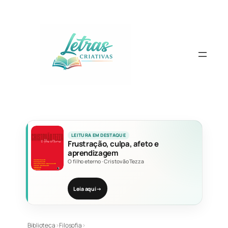
Pular
para
o
conteúdo
LEITURA EM DESTAQUE
Frustração, culpa, afeto e
aprendizagem
O filho eterno
·
Cristovão Tezza
Leia aqui
→
Biblioteca
›
Filosofia
›