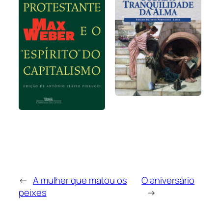
←
A mulher que matou os
O aniversário
peixes
→