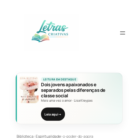
Pular
para
o
conteúdo
LEITURA EM DESTAQUE
Dois jovens apaixonados e
separados pelas diferenças de
classe social
Mais uma vez o amor
·
Lisa Kleypas
Leia aqui
→
Biblioteca
›
Espiritualidade
›
o-poder-do-agora