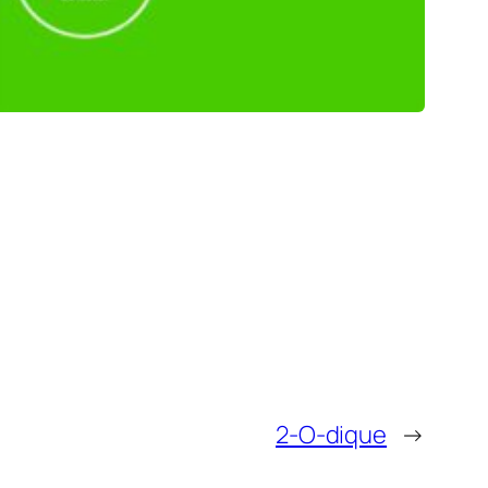
2-O-dique
→