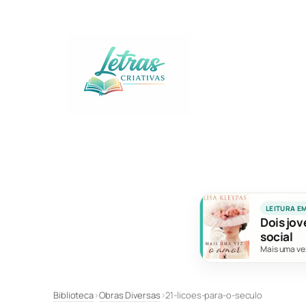
Pular
para
o
conteúdo
LEITURA E
Dois jov
social
Mais uma ve
Biblioteca
›
Obras Diversas
›
21-licoes-para-o-seculo