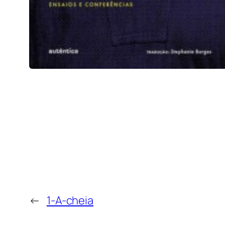
←
1-A-cheia