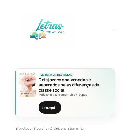
Pular
para
o
conteúdo
LEITURA EM DESTAQUE
Dois jovens apaixonados e
separados pelas diferenças de
classe social
Mais uma vez o amor
·
Lisa Kleypas
Leia aqui
→
Biblioteca
›
Biografia
›
O-Unico-e-Eterno-Rei